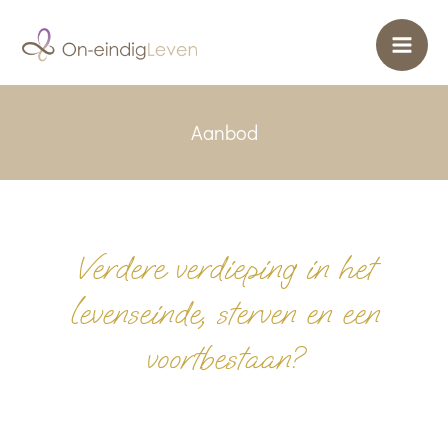
Ga
naar
de
inhoud
Aanbod
Verdere verdieping in het
levenseinde, sterven en een
voortbestaan?