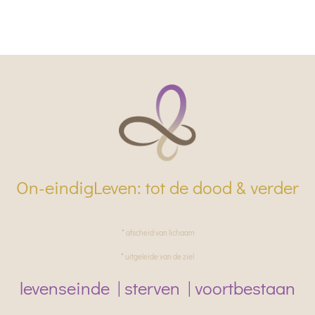
On-eindigLeven: tot de dood & verder
* afscheid van lichaam
* uitgeleide van de ziel
levenseinde | sterven | voortbestaan